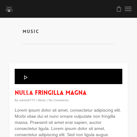
Music
Audio
Player
00:00
Nulla fringilla magna
00:00
By
admin8770
|
Music
|
No Comments
Lorem ipsum dolor sit amet, consectetur adipiscing elit.
Morbi vitae dui et nunc ornare vulputate non fringilla
massa. Praesent sit amet erat sapien, auctor
consectetur ligula. Lorem ipsum dolor sit amet,
consectetur adipiscing elit. Sed non ligula augue.