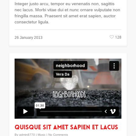
Integer justo arcu, tempor eu venenatis non, sagittis
nec lacus. Morbi vitae dui et nunc ornare vulputate non
fringilla massa. Praesent sit amet erat sapien, auctor
consectetur ligula.
128
26 January 2013
Quisque sit amet sapien et lacus
By
admin8770
|
Music
|
No Comments